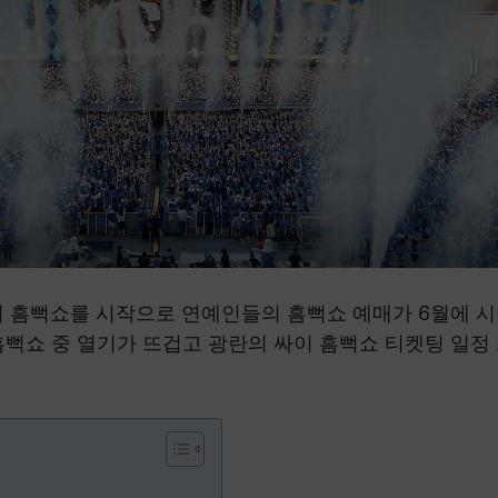
이 흠뻑쇼를 시작으로 연예인들의 흠뻑쇼 예매가 6월에 
흠뻑쇼 중 열기가 뜨겁고 광란의 싸이 흠뻑쇼 티켓팅 일