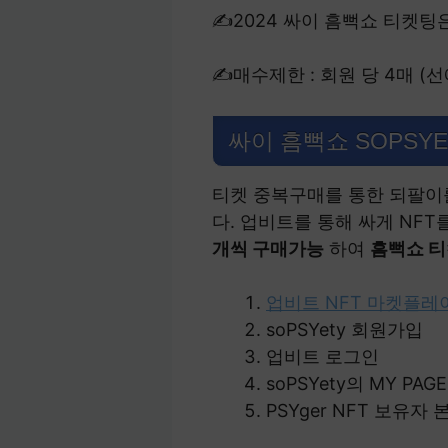
✍2024 싸이 흠뻑쇼 티켓
✍매수제한 : 회원 당 4매 (
싸이 흠뻑쇼 SOPSYE
티켓 중복구매를 통한 되팔이를
다. 업비트를 통해 싸게 NF
개씩 구매가능
하여
흠뻑쇼 티
업비트 NFT 마켓플레
soPSYety 회원가입
업비트 로그인
soPSYety의 MY P
PSYger NFT 보유자