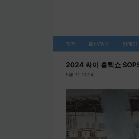
컨
텐
츠
로
건
정책
출산/임신
장애인
너
뛰
기
2024 싸이 흠뻑쇼 SO
5월 31, 2024