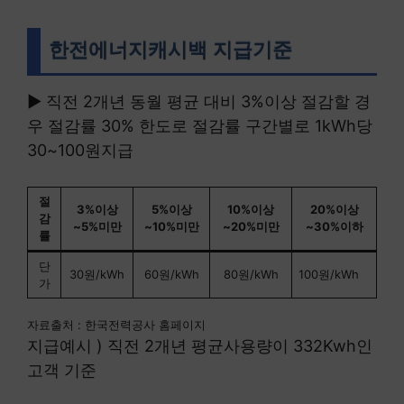
한전에너지캐시백 지급기준
▶ 직전 2개년 동월 평균 대비 3%이상 절감할 경
우 절감률 30% 한도로 절감률 구간별로 1kWh당
30~100원지급
절
3%이상
5%이상
10%이상
20%이상
감
~5%미만
~10%미만
~20%미만
~30%이하
률
단
30원/kWh
60원/kWh
80원/kWh
100원/kWh
가
자료출처 : 한국전력공사 홈페이지
지급예시 ) 직전 2개년 평균사용량이 332Kwh인
고객 기준