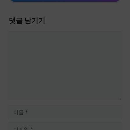
댓글 남기기
댓
글
이
름
이