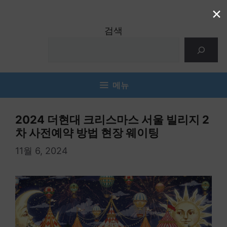
컨
×
텐
검색
츠
로
건
너
메뉴
뛰
기
2024 더현대 크리스마스 서울 빌리지 2
차 사전예약 방법 현장 웨이팅
11월 6, 2024