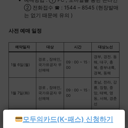
② 전화접수 ☎ : 1544 – 8545 (현장발매
는 없기 때문에 유의 )
사전 예매 일정
예약일자
대상
시간
대상노선
경부, 경전. 동
경로 , 장애인,
09 : 00 ~ 15 :
해, 대구, 충
1월 6일(월)
국가유공자 우
00
북, 중부내륙,
선예매
경북, 동해
호남, 전라, 강
경로 , 장애인,
릉, 장항, 중
09 : 00 ~ 15 :
1월 7일(화)
국가유공자 우
앙, 태백, 영
00
선예매
동, 서해, 경춘
선
경부, 경전. 동
모두의카드(K-패스) 신청하기
07 : 00 ~ 13 :
해, 대구, 충
1월 8일(수)
전 국민 예매
00
북, 중부내륙,