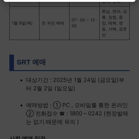
경북, 동해
호남, 전라, 강
릉, 장항, 중
07 : 00 ~ 13 :
1월 9일(목)
전 국민 예매
앙, 태백, 영
00
동, 서해, 경춘
선
SRT 예매
대상기간 : 2025년 1월 24일 (금요일)부
터 2월 2일 (일요일)
예매방법 : ① PC , 모바일를 통한 온라인
② 전화접수 ☎ : 1800 – 0242 (현장발매
는 없기 때문에 유의 )
사전 예매
일정