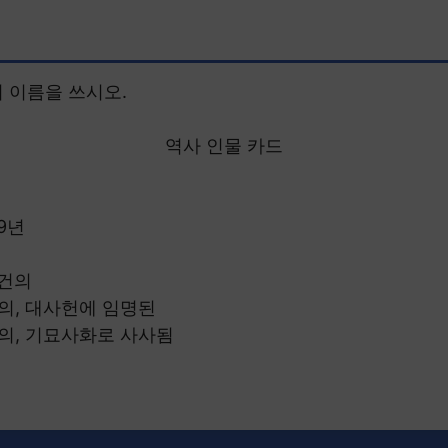
의 이름을 쓰시오.
역사 인물 카드
19년
 건의
건의, 대사헌에 임명된
건의, 기묘사화로 사사됨