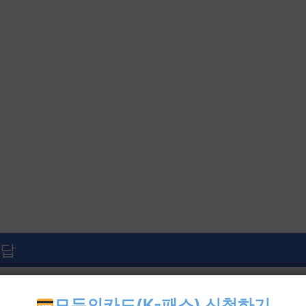
정답
스타퀴즈왕적금의 우대 금리 적용을 위해 한국사 퀴즈 정답
모두의카드(K-패스) 신청하기