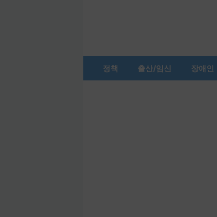
컨
텐
츠
로
건
정책
출산/임신
장애인
너
뛰
기