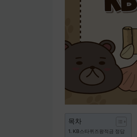
목차
KB스타퀴즈왕적금 정답