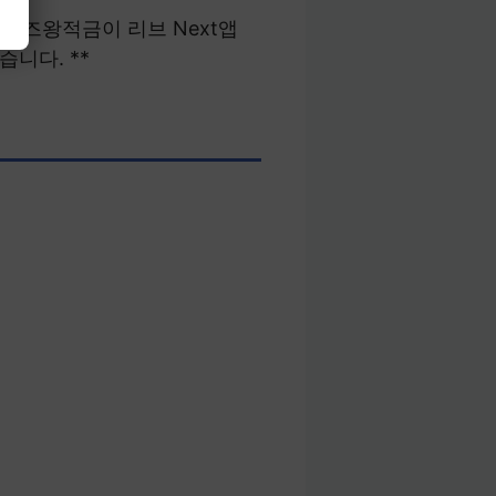
퀴즈왕적금이 리브 Next앱
습니다. **