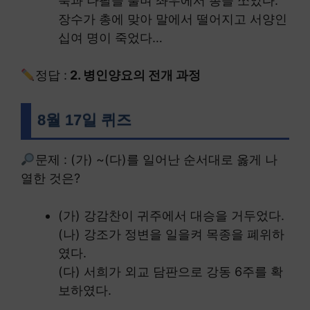
북과 나팔을 불며 좌우에서 총을 쏘았다.
장수가 총에 맞아 말에서 떨어지고 서양인
십여 명이 죽었다…
정답 :
2. 병인양요의 전개 과정
8월 17일 퀴즈
문제 : (가) ~(다)를 일어난 순서대로 옳게 나
열한 것은?
(가) 강감찬이 귀주에서 대승을 거두었다.
(나) 강조가 정변을 일을켜 목종을 폐위하
였다.
(다) 서희가 외교 담판으로 강동 6주를 확
보하였다.