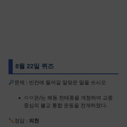
8월 22일 퀴즈
문제 : 빈칸에 들어갈 알맞은 말을 쓰시오
ㅁㅁ은/는 해동 천태종을 개창하여 교종
중심의 불교 통합 운동을 전개하였다.
정답 :
의천