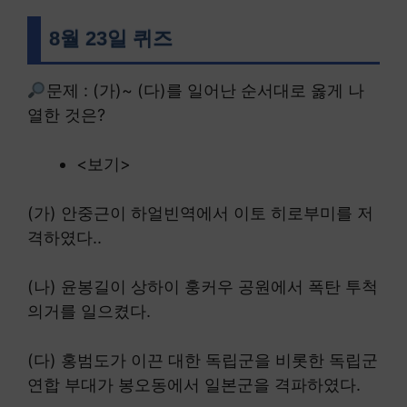
8월 23일 퀴즈
문제 : (가)~ (다)를 일어난 순서대로 옳게 나
열한 것은?
<보기>
(가) 안중근이 하얼빈역에서 이토 히로부미를 저
격하였다..
(나) 윤봉길이 상하이 훙커우 공원에서 폭탄 투척
의거를 일으켰다.
(다) 홍범도가 이끈 대한 독립군을 비롯한 독립군
연합 부대가 봉오동에서 일본군을 격파하였다.