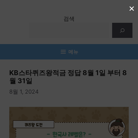
컨
×
텐
검색
츠
로
건
너
메뉴
뛰
기
KB스타퀴즈왕적금 정답 8월 1일 부터 8
월 31일
8월 1, 2024